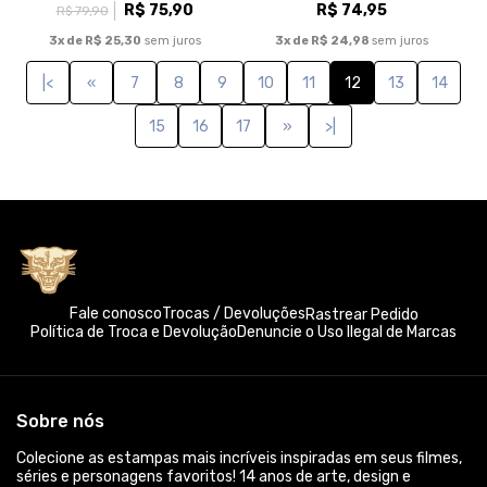
R$ 75,90
R$ 74,95
R$ 79,90
3x de R$ 25,30
sem juros
3x de R$ 24,98
sem juros
|<
«
7
8
9
10
11
12
13
14
15
16
17
»
>|
Fale conosco
Trocas / Devoluções
Rastrear Pedido
Política de Troca e Devolução
Denuncie o Uso Ilegal de Marcas
Sobre nós
Colecione as estampas mais incríveis inspiradas em seus filmes,
séries e personagens favoritos! 14 anos de arte, design e