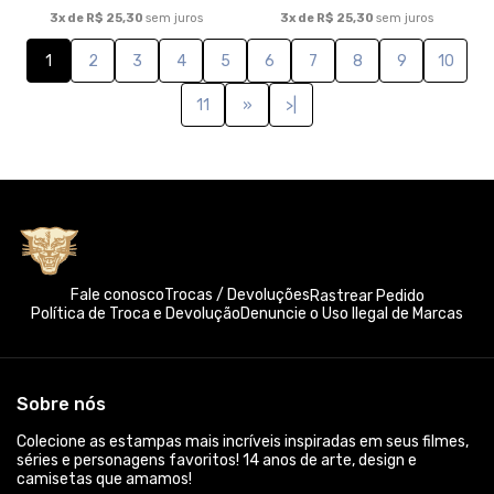
3x de R$ 25,30
sem juros
3x de R$ 25,30
sem juros
1
2
3
4
5
6
7
8
9
10
11
»
>|
Fale conosco
Trocas / Devoluções
Rastrear Pedido
Política de Troca e Devolução
Denuncie o Uso Ilegal de Marcas
Sobre nós
Colecione as estampas mais incríveis inspiradas em seus filmes,
séries e personagens favoritos! 14 anos de arte, design e
camisetas que amamos!