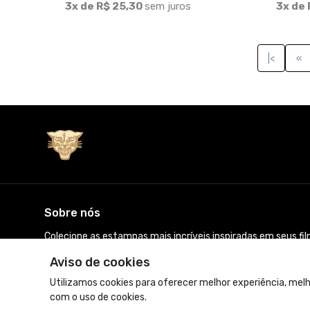
3x de R$ 25,30
sem juros
3x de 
|<
«
Sobre nós
Colecione as estampas mais incríveis inspiradas em seus fi
favoritos! 14 anos de arte, design e camisetas que amamos
Aviso de cookies
© Dados do vendedor: CNPJ 14.959.082/0001-00
Utilizamos cookies para oferecer melhor experiência, melh
com o uso de cookies.