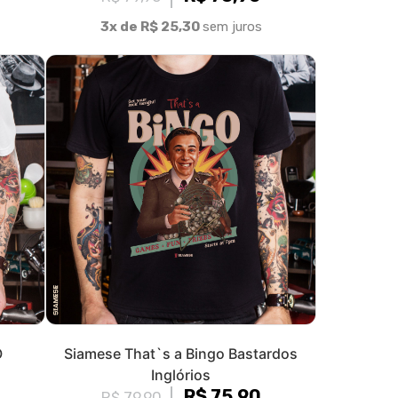
3x de R$ 25,30
sem juros
O
Siamese That`s a Bingo Bastardos
Inglórios
R$ 75,90
R$ 79,90