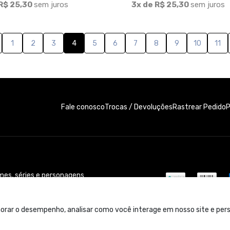
R$ 25,30
sem juros
3x de R$ 25,30
sem juros
1
2
3
4
5
6
7
8
9
10
11
Fale conosco
Trocas / Devoluções
P
Rastrear Pedido
lmes, séries e personagens
!
orar o desempenho, analisar como você interage em nosso site e perso