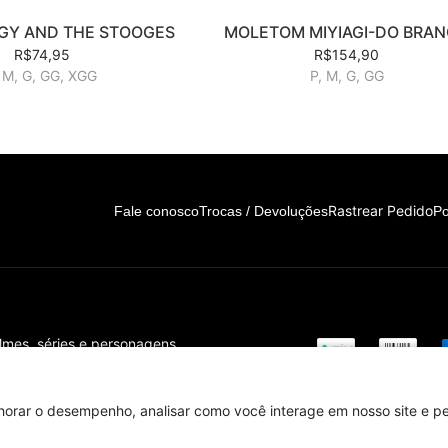
GGY AND THE STOOGES
MOLETOM MIYIAGI-DO BRA
R$74,95
R$154,90
 M, G, GG, XGG
P, M, G, GG
Rastrear Pedido
Fale conosco
Trocas / Devoluções
Po
ilmes, séries e personagens
s!
horar o desempenho, analisar como você interage em nosso site e per