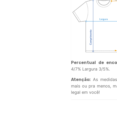
Percentual de enco
4/7% Largura 3/5%.
As medidas
Atenção:
mais ou pra menos, ma
legal em você!