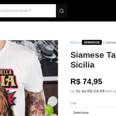
 Montink - Camisetas e produtos personalizados
Início
>
SERIADOS
>
Siamese
Siamese Ta
Sicilia
R$ 74,95
ou
3x de R$ 24,98
sem j
COR