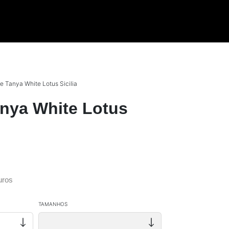
 Tanya White Lotus Sicilia
nya White Lotus
uros
TAMANHOS