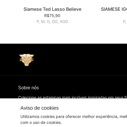
Siamese Ted Lasso Believe
SIAMESE I
R$75,90
P, M, G, GG, XGG
P,
Sobre nós
Colecione as estampas mais incríveis inspiradas em seus f
favoritos! 14 anos de arte, design e camisetas que amamo
Aviso de cookies
© Dados do vendedor: CNPJ 14.959.082/0001-00
Utilizamos cookies para oferecer melhor experiência, mel
com o uso de cookies.