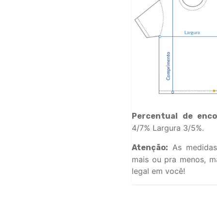
Percentual de enco
4/7% Largura 3/5%.
As medidas
Atenção:
mais ou pra menos, ma
legal em você!