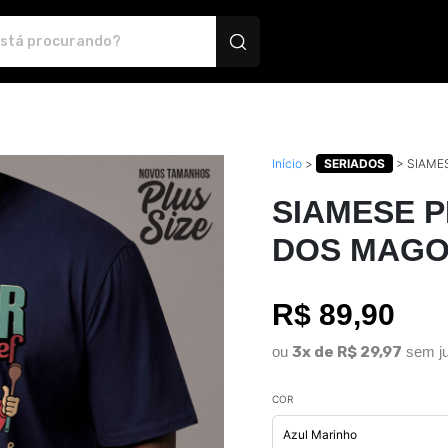
 Montink - Camisetas e produtos personalizados
Início
>
SERIADOS
>
SIAME
SIAMESE P
DOS MAGO
R$ 89,90
ou
3x de R$ 29,97
sem ju
COR