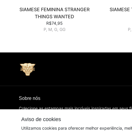
SIAMESE FEMININA STRANGER
SIAMESE 
THINGS WANTED
R$74,95
P, M, G, GG
P,
Sobre nós
Colecione as estampas mais incríveis inspiradas em seus f
favoritos! 14 anos de arte, design e camisetas que amamo
Aviso de cookies
© Dados do vendedor: CNPJ 14.959.082/0001-00
Utilizamos cookies para oferecer melhor experiência, mel