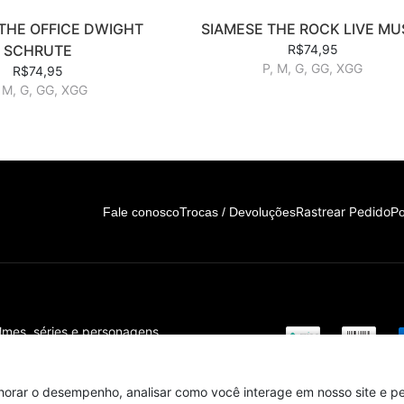
THE OFFICE DWIGHT
SIAMESE THE ROCK LIVE MU
SCHRUTE
R$74,95
P, M, G, GG, XGG
R$74,95
 M, G, GG, XGG
Rastrear Pedido
Fale conosco
Trocas / Devoluções
Po
ilmes, séries e personagens
s!
horar o desempenho, analisar como você interage em nosso site e per