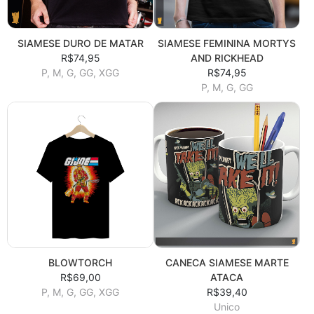
SIAMESE DURO DE MATAR
SIAMESE FEMININA MORTYS
R$74,95
AND RICKHEAD
P, M, G, GG, XGG
R$74,95
P, M, G, GG
BLOWTORCH
CANECA SIAMESE MARTE
R$69,00
ATACA
P, M, G, GG, XGG
R$39,40
Unico