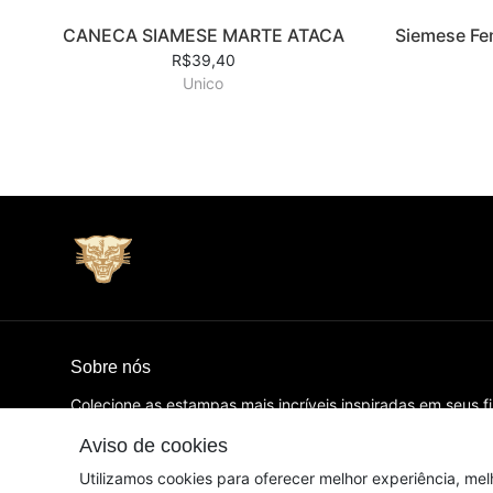
CANECA SIAMESE MARTE ATACA
Siemese Fe
R$39,40
Unico
Sobre nós
Colecione as estampas mais incríveis inspiradas em seus f
favoritos! 14 anos de arte, design e camisetas que amamo
Aviso de cookies
© Dados do vendedor: CNPJ 14.959.082/0001-00
Utilizamos cookies para oferecer melhor experiência, mel