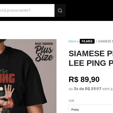
 Montink - Camisetas e produtos personalizados
Início
>
FILMES
>
SIAMESE 
SIAMESE P
LEE PING
R$ 89,90
ou
3x de R$ 29,97
sem ju
COR