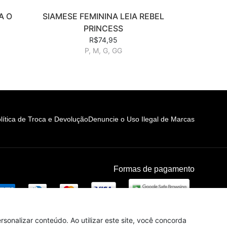
A O
SIAMESE FEMININA LEIA REBEL
PRINCESS
R$74,95
P, M, G, GG
lítica de Troca e Devolução
Denuncie o Uso Ilegal de Marcas
Formas de pagamento
sonalizar conteúdo. Ao utilizar este site, você concorda