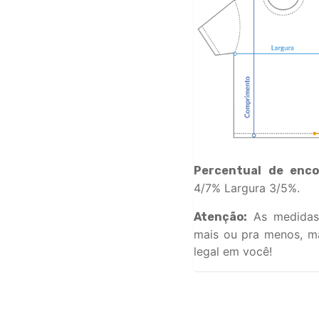
Percentual de enco
4/7% Largura 3/5%.
As medidas
Atenção:
mais ou pra menos, ma
legal em você!