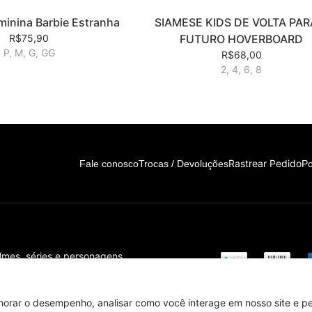
minina Barbie Estranha
SIAMESE KIDS DE VOLTA PAR
R$75,90
FUTURO HOVERBOARD
P, M, G, GG
R$68,00
2, 4, 6, 8
Rastrear Pedido
Fale conosco
Trocas / Devoluções
Po
ilmes, séries e personagens
s!
horar o desempenho, analisar como você interage em nosso site e per