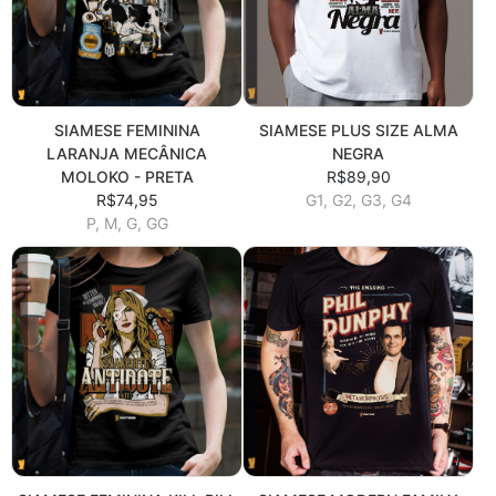
SIAMESE FEMININA
SIAMESE PLUS SIZE ALMA
LARANJA MECÂNICA
NEGRA
MOLOKO - PRETA
R$89,90
R$74,95
G1, G2, G3, G4
P, M, G, GG