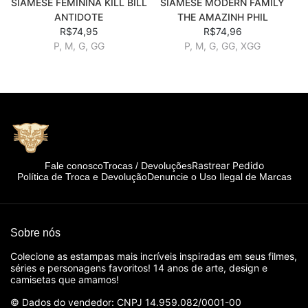
SIAMESE FEMININA KILL BILL
SIAMESE MODERN FAMILY
ANTIDOTE
THE AMAZINH PHIL
R$74,95
R$74,96
P, M, G, GG
P, M, G, GG, XGG
Rastrear Pedido
Fale conosco
Trocas / Devoluções
Política de Troca e Devolução
Denuncie o Uso Ilegal de Marcas
Sobre nós
Colecione as estampas mais incríveis inspiradas em seus filmes,
séries e personagens favoritos! 14 anos de arte, design e
camisetas que amamos!
© Dados do vendedor: CNPJ 14.959.082/0001-00