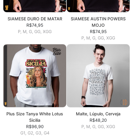
SIAMESE DURO DE MATAR
SIAMESE AUSTIN POWERS
R$74,95
MOJO
P, M, G, GG, XGG
R$74,95
P, M, G, GG, XGG
Plus Size Tanya White Lotus
Malte, Lúpulo, Cerveja
Sicilia
R$48,20
R$96,90
P, M, G, GG, XGG
G1, G2, G3, G4